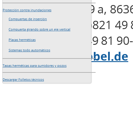
Henleinstraße 29 a, 863
Protección contra inundaciones
Teléfono: +49 (0)821 49 
Compuertas de inserción
Compuerta girando sobre un eje vertical
Fax: +49 (0)821 49 81 90
Placas herméticas
Sistemas todo automáticos
E-Mail:
info@blobel.de
Tapas herméticas para sumidores y pozos
Descargar Folletos técnicos