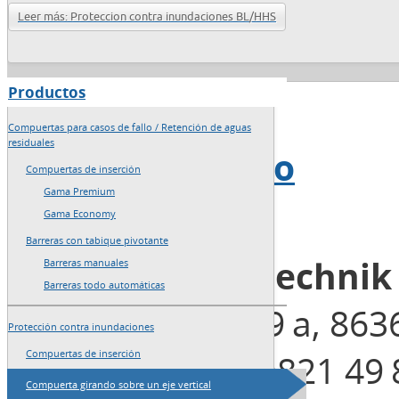
Leer más: Proteccion contra inundaciones BL/HHS
Productos
→
Inicio
Compuertas para casos de fallo / Retención de aguas
residuales
→
Mapa del sitio
Compuertas de inserción
Gama Premium
→
Redacción
Gama Economy
Barreras con tabique pivotante
Blobel Umwelttechni
Barreras manuales
Barreras todo automáticas
Henleinstraße 29 a, 863
Protección contra inundaciones
Teléfono: +49 (0)821 49 
Compuertas de inserción
Compuerta girando sobre un eje vertical