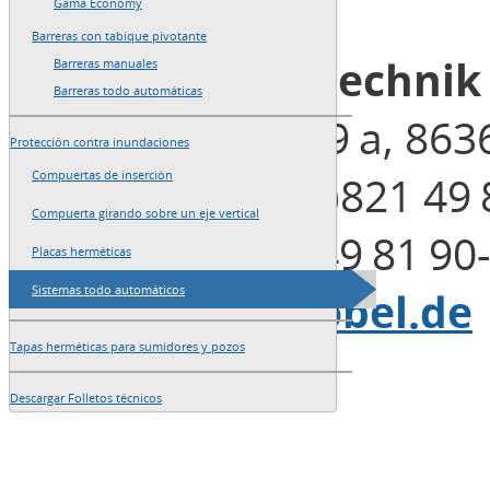
→
Redacción
Gama Economy
Barreras con tabique pivotante
Blobel Umwelttechni
Barreras manuales
Barreras todo automáticas
Henleinstraße 29 a, 863
Protección contra inundaciones
Teléfono: +49 (0)821 49 
Compuertas de inserción
Compuerta girando sobre un eje vertical
Fax: +49 (0)821 49 81 90
Placas herméticas
Sistemas todo automáticos
E-Mail:
info@blobel.de
Tapas herméticas para sumidores y pozos
Descargar Folletos técnicos