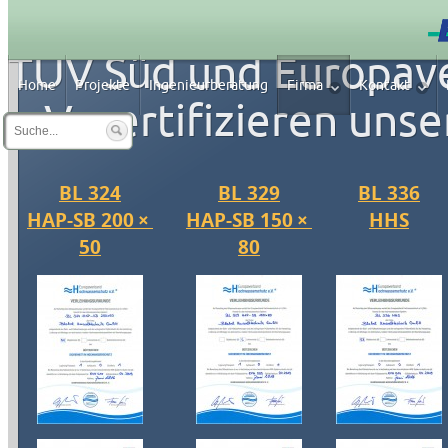
TÜV Süd und Europav
Home
Projekte
Ingenieurberatung
Firma
Kontakt
e.V. zertifizieren unse
BL 324
BL 329
BL 336
HAP-SB 200 ×
HAP-SB 150 ×
HHS
50
80