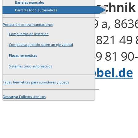
Blobel Umwelttechni
Barreras manuales
Barreras todo automáticas
Henleinstraße 29 a, 863
Protección contra inundaciones
Teléfono: +49 (0)821 49 
Compuertas de inserción
Compuerta girando sobre un eje vertical
Fax: +49 (0)821 49 81 90
Placas herméticas
Sistemas todo automáticos
E-Mail:
info@blobel.de
Tapas herméticas para sumidores y pozos
Descargar Folletos técnicos