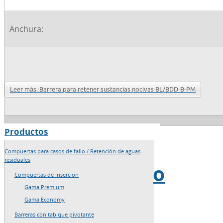
Anchura:
Leer más: Barrera para retener sustancias nocivas BL/BDD-B-PM
Productos
→
Inicio
Compuertas para casos de fallo / Retención de aguas
residuales
→
Mapa del sitio
Compuertas de inserción
Gama Premium
→
Redacción
Gama Economy
Barreras con tabique pivotante