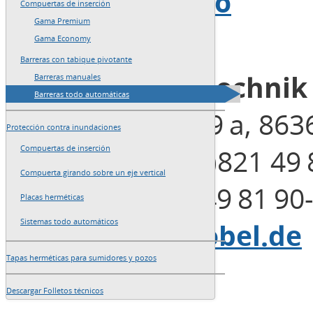
→
Mapa del sitio
Compuertas de inserción
Gama Premium
→
Redacción
Gama Economy
Barreras con tabique pivotante
Blobel Umwelttechni
Barreras manuales
Barreras todo automáticas
Henleinstraße 29 a, 863
Protección contra inundaciones
Teléfono: +49 (0)821 49 
Compuertas de inserción
Compuerta girando sobre un eje vertical
Fax: +49 (0)821 49 81 90
Placas herméticas
Sistemas todo automáticos
E-Mail:
info@blobel.de
Tapas herméticas para sumidores y pozos
Descargar Folletos técnicos