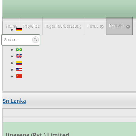
Sprachwahl
Home
Projekte
Ingenieurberatung
Firma
Kontakt
Sri Lanka
Jinasena (Pvt.) Limited