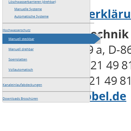
Löschwasserbarrieren (drehbar)
→
Datenschutzerklär
Manuelle Systeme
Automatische Systeme
Blobel Umwelttechni
Hochwasserschutz
Manuell steckbar
Henleinstraße 29 a, D-
Manuell drehbar
Telefon: +49 (0)821 49 8
Sperrplatten
Vollautomatisch
Telefax: +49 (0)821 49 8
Kanaleinlaufabdeckungen
E-Mail:
info@blobel.de
Downloads Broschüren