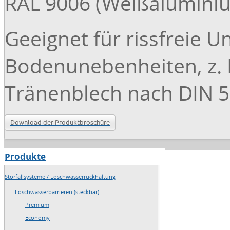
RAL 9006 (Weißaluminiu
Geeignet für rissfreie 
Bodenunebenheiten, z. B
Tränenblech nach DIN 59
Download der Produktbroschüre
Produkte
→
Home
Störfallsysteme / Löschwasserrückhaltung
→
Sitemap
Löschwasserbarrieren (steckbar)
Premium
→
Impressum
Economy