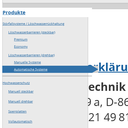
Produkte
→
Home
Störfallsysteme / Löschwasserrückhaltung
→
Sitemap
Löschwasserbarrieren (steckbar)
Premium
→
Impressum
Economy
Löschwasserbarrieren (drehbar)
→
Datenschutzerklär
Manuelle Systeme
Automatische Systeme
Blobel Umwelttechni
Hochwasserschutz
Manuell steckbar
Henleinstraße 29 a, D-
Manuell drehbar
Telefon: +49 (0)821 49 8
Sperrplatten
Vollautomatisch