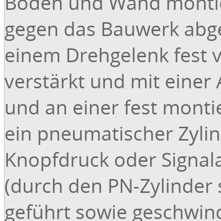
Boden und Wand monti
Produziert in Anlehnung an LGA, TÜV / VdS-Rich
TÜV - geprüft
gegen das Bauwerk abged
einem Drehgelenk fest ve
Maße:
Standardhöhe 100–1.000 mm, Standardlänge bis 6.00
verstärkt und mit eine
(andere Maße auf Anfrage)
und an einer fest mont
ein pneumatischer Zylin
Für Ihre Anfrage bitte folgende Daten eintragen:
Knopfdruck oder Signala
Gewünschte Barrierenhöhe (BH) in mm:
(durch den PN-Zylinder 
Gewünschte Lichte Weite (LW) mm:
geführt sowie geschwindi
Sonstiges: