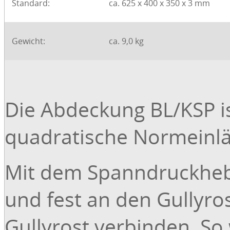
Standard:
ca. 625 x 400 x 350 x 3 mm
Gewicht:
ca. 9,0 kg
Die Abdeckung BL/KSP is
quadratische Normeinläu
Mit dem Spanndruckhebel
und fest an den Gullyr
Gullyrost verbinden. So