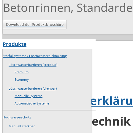
Betonrinnen, Standardei
Download der Produktbroschüre
Produkte
→
Home
Störfallsysteme / Löschwasserrückhaltung
→
Sitemap
Löschwasserbarrieren (steckbar)
Premium
→
Impressum
Economy
Löschwasserbarrieren (drehbar)
→
Datenschutzerklär
Manuelle Systeme
Automatische Systeme
Blobel Umwelttechni
Hochwasserschutz
Manuell steckbar