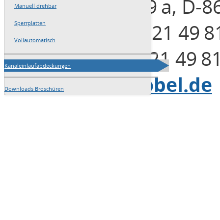
Henleinstraße 29 a, D-
Manuell drehbar
Telefon: +49 (0)821 49 8
Sperrplatten
Vollautomatisch
Telefax: +49 (0)821 49 8
Kanaleinlaufabdeckungen
E-Mail:
info@blobel.de
Downloads Broschüren