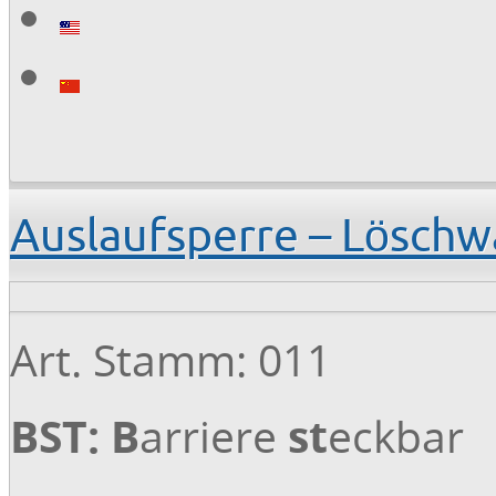
Auslaufsperre – Löschw
Art. Stamm: 011
BST:
B
arriere
st
eckbar