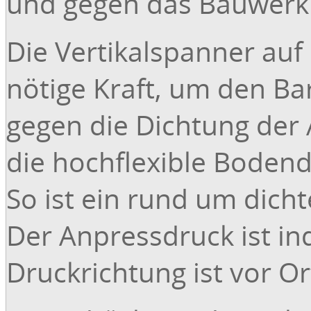
und gegen das Bauwerk 
(andere Maße auf Anfrage)
Die Vertikalspanner auf
Für Ihre Anfrage bitte folgende Daten eintragen:
nötige Kraft, um den Bar
Gewünschte Barrierenhöhe (BH) in mm:
gegen die Dichtung der
Gewünschte Lichte Weite (LW) mm:
die hochflexible Boden
So ist ein rund um dicht
Sonstiges:
Der Anpressdruck ist ind
Druckrichtung ist vor O