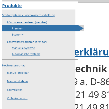
Produkte
→
Home
Störfallsysteme / Löschwasserrückhaltung
→
Sitemap
Löschwasserbarrieren (steckbar)
Premium
→
Impressum
Economy
Löschwasserbarrieren (drehbar)
→
Datenschutzerklär
Manuelle Systeme
Automatische Systeme
Blobel Umwelttechni
Hochwasserschutz
Manuell steckbar
Henleinstraße 29 a, D-
Manuell drehbar
Telefon: +49 (0)821 49 8
Sperrplatten
Vollautomatisch
Telefax: +49 (0)821 49 8