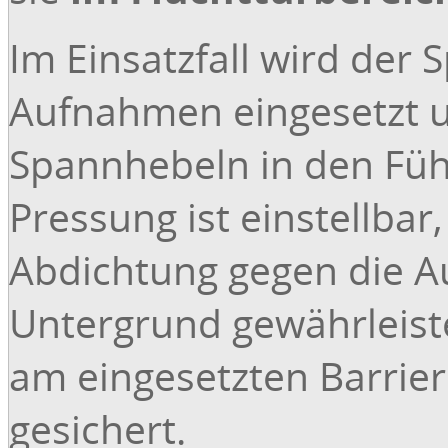
(andere Maße auf Anfrage)
Im Einsatzfall wird der 
Aufnahmen eingesetzt u
Für Ihre Anfrage bitte folgende Daten eintragen:
Spannhebeln in den Führ
Gewünschte Barrierenhöhe (BH) in mm:
Pressung ist einstellbar
Gewünschte Lichte Weite (LW) mm:
Abdichtung gegen die 
Sonstiges:
Untergrund gewährleist
am eingesetzten Barrier
gesichert.