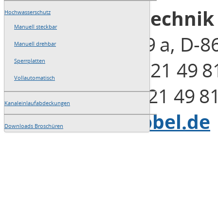
Blobel Umwelttechni
Hochwasserschutz
Manuell steckbar
Henleinstraße 29 a, D-
Manuell drehbar
Telefon: +49 (0)821 49 8
Sperrplatten
Vollautomatisch
Telefax: +49 (0)821 49 8
Kanaleinlaufabdeckungen
E-Mail:
info@blobel.de
Downloads Broschüren