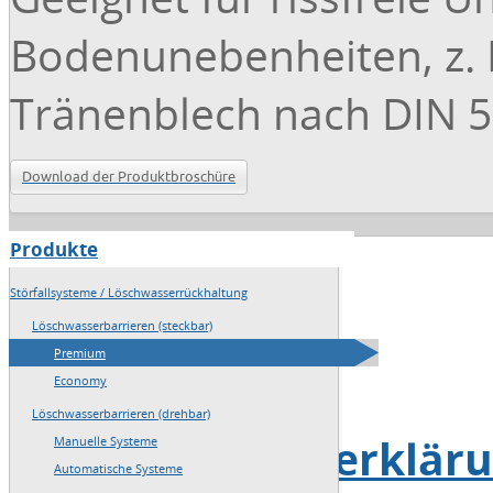
Bodenunebenheiten, z. B
Tränenblech nach DIN 59
Download der Produktbroschüre
Produkte
→
Home
Störfallsysteme / Löschwasserrückhaltung
→
Sitemap
Löschwasserbarrieren (steckbar)
Premium
→
Impressum
Economy
Löschwasserbarrieren (drehbar)
→
Datenschutzerklär
Manuelle Systeme
Automatische Systeme