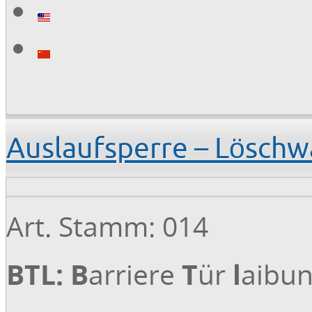
Auslaufsperre – Löschw
Art. Stamm: 014
BTL:
B
arriere
T
ür
l
aibu